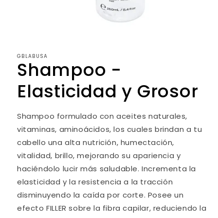
Abrir
elemento
multimedia
GBLABUSA
1
Shampoo -
en
una
ventana
Elasticidad y Grosor
modal
Shampoo formulado con aceites naturales,
vitaminas, aminoácidos, los cuales brindan a tu
cabello una alta nutrición, humectación,
vitalidad, brillo, mejorando su apariencia y
haciéndolo lucir más saludable. Incrementa la
elasticidad y la resistencia a la tracción
disminuyendo la caída por corte. Posee un
efecto FILLER sobre la fibra capilar, reduciendo la