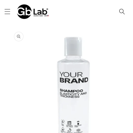
Ir
directamente
al contenido
Ir
directamente
a la
información
del producto